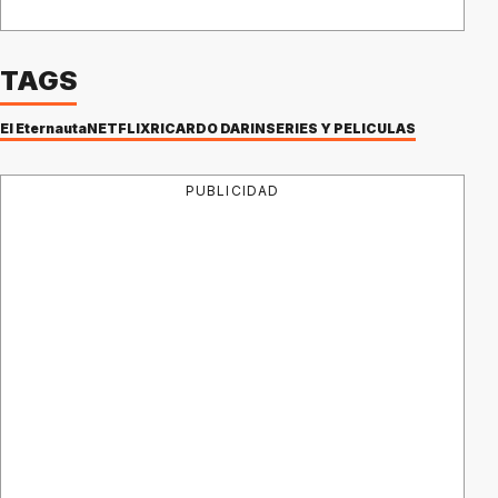
TAGS
El Eternauta
NETFLIX
RICARDO DARIN
SERIES Y PELÍCULAS
PUBLICIDAD