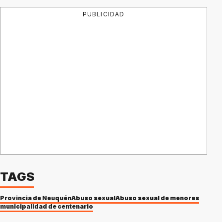
PUBLICIDAD
TAGS
Provincia de Neuquén
Abuso sexual
Abuso sexual de menores
municipalidad de centenario