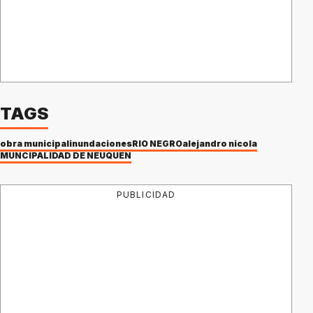
TAGS
obra municipal
inundaciones
RIO NEGRO
alejandro nicola
MUNCIPALIDAD DE NEUQUEN
PUBLICIDAD