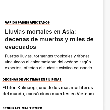
VARIOS PAÍSES AFECTADOS
Lluvias mortales en Asia:
decenas de muertos y miles de
evacuados
Fuertes lluvias, tormentas tropicales y tifones,
vinculados al calentamiento del océano según
expertos, afectan el sudeste asiático causando
decenas de fallecidos y decenas de miles de
evacuados.
DECENAS DE VÍCTIMAS EN FILIPINAS
El tifón Kalmaegi, uno de los mas mortíferos
del mundo, causó cinco muertes en Vietnam
SEGUIRÁ EL MAL TIEMPO