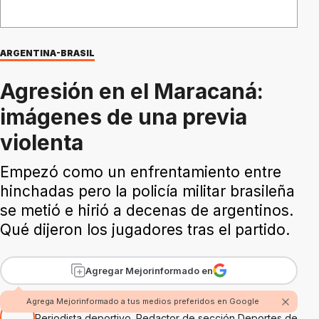
ARGENTINA-BRASIL
Agresión en el Maracaná:
imágenes de una previa
violenta
Empezó como un enfrentamiento entre
hinchadas pero la policía militar brasileña
se metió e hirió a decenas de argentinos.
Qué dijeron los jugadores tras el partido.
Agregar Mejorinformado en
Por Juan Sáber
Agrega Mejorinformado a tus medios preferidos en Google
Periodista deportivo. Redactor de sección Deportes de