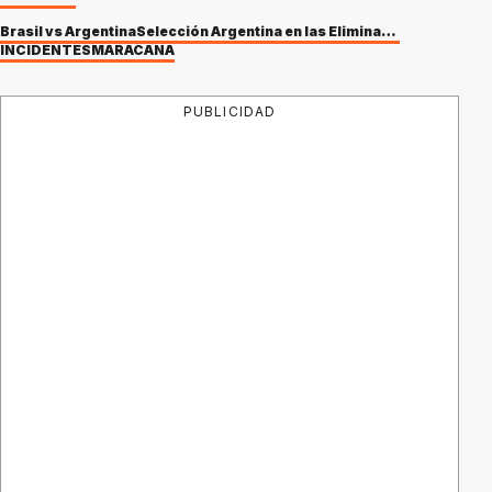
Brasil vs Argentina
Selección Argentina en las Eliminatorias para el Mundial 2026
INCIDENTES
MARACANA
PUBLICIDAD