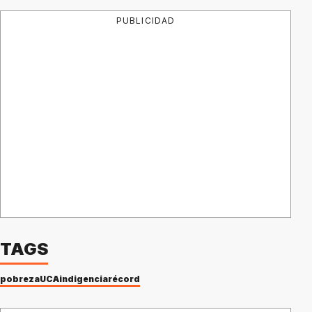
PUBLICIDAD
TAGS
pobreza
UCA
indigencia
récord