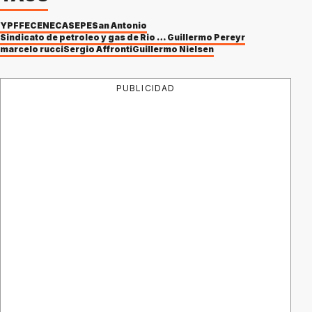
YPF
FECENE
CASEPE
San Antonio
Sindicato de petroleo y gas de Rio Negro, Neuquen y La Pampa
Guillermo Pereyr
marcelo rucci
Sergio Affronti
Guillermo Nielsen
PUBLICIDAD