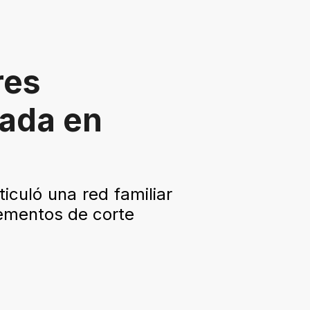
res
uada en
ticuló una red familiar
lementos de corte