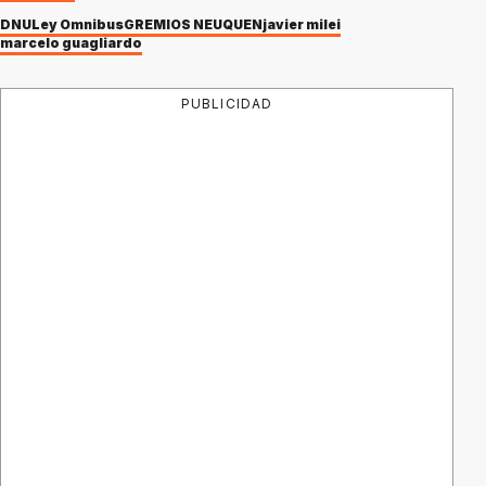
DNU
Ley Ómnibus
GREMIOS NEUQUEN
javier milei
marcelo guagliardo
PUBLICIDAD