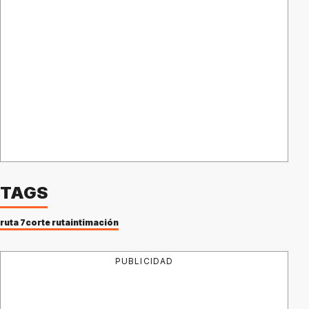
TAGS
ruta 7
corte ruta
intimación
PUBLICIDAD