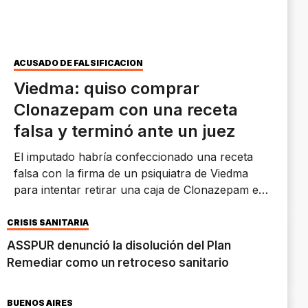
ACUSADO DE FALSIFICACIÓN
Viedma: quiso comprar
Clonazepam con una receta
falsa y terminó ante un juez
El imputado habría confeccionado una receta
falsa con la firma de un psiquiatra de Viedma
para intentar retirar una caja de Clonazepam en
una farmacia local. Una pericia caligráfica fue
clave para formularle cargos.
CRISIS SANITARIA
ASSPUR denunció la disolución del Plan
Remediar como un retroceso sanitario
BUENOS AIRES