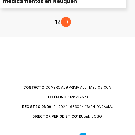
medicamentos en Neuquén
1
2
CONTACTO:
COMERCIAL@PRIMAMULTIMEDIOS.COM
TELÉFONO:
1128724873
REGISTRO DNDA:
RL-2024- 68304447APN-DNDA#MJ
DIRECTOR PERIODÍSTICO:
RUBÉN BOGGI