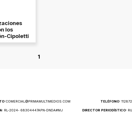
zaciones
n los
n-Cipoletti
1
TO:
COMERCIAL@PRIMAMULTIMEDIOS.COM
TELÉFONO:
11287
A:
RL-2024- 68304447APN-DNDA#MJ
DIRECTOR PERIODÍSTICO:
RU