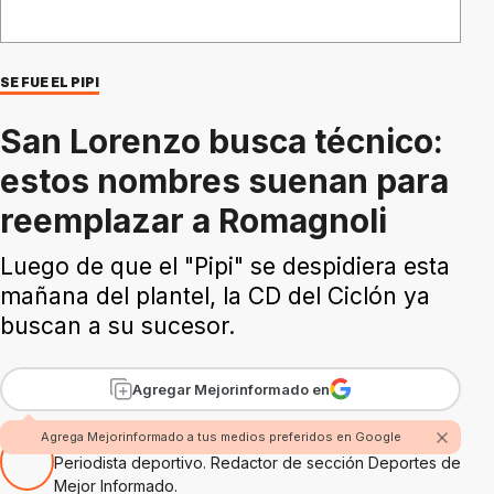
SE FUE EL PIPI
San Lorenzo busca técnico:
estos nombres suenan para
reemplazar a Romagnoli
Luego de que el "Pipi" se despidiera esta
mañana del plantel, la CD del Ciclón ya
buscan a su sucesor.
Agregar Mejorinformado en
Por Juan Sáber
Agrega Mejorinformado a tus medios preferidos en Google
Periodista deportivo. Redactor de sección Deportes de
Mejor Informado.