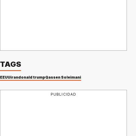
TAGS
EEUU
iran
donald trump
Qassen Soleimani
PUBLICIDAD