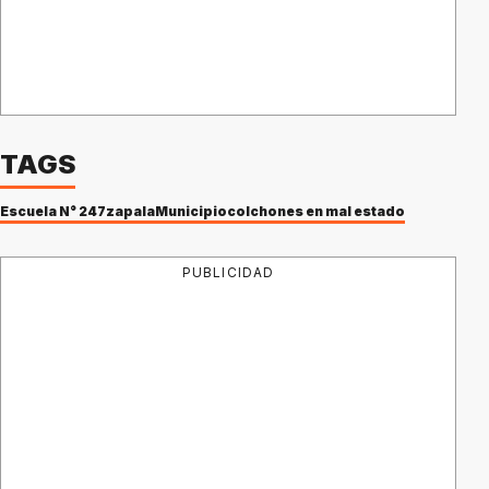
TAGS
Escuela N° 247
zapala
Municipio
colchones en mal estado
PUBLICIDAD