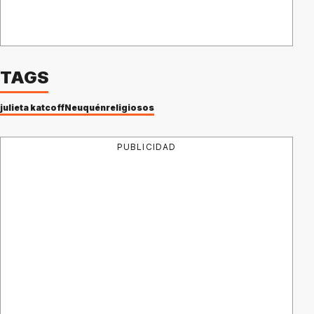
TAGS
julieta katcoff
Neuquén
religiosos
PUBLICIDAD