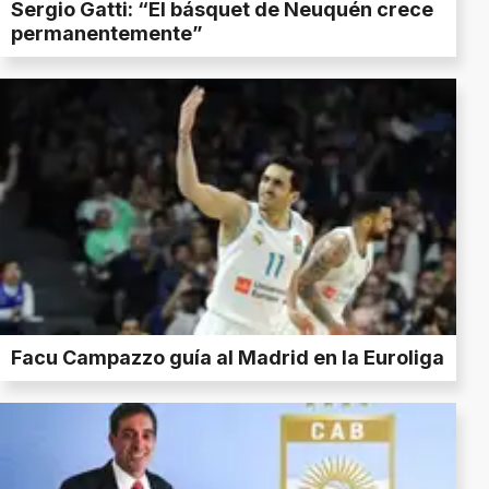
Sergio Gatti: “El básquet de Neuquén crece
permanentemente”
Facu Campazzo guía al Madrid en la Euroliga