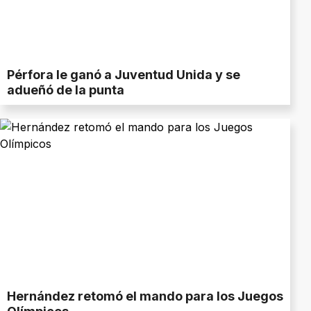
Pérfora le ganó a Juventud Unida y se
adueñó de la punta
Hernández retomó el mando para los Juegos