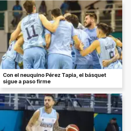
Con el neuquino Pérez Tapia, el básquet
sigue a paso firme