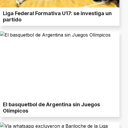
Liga Federal Formativa U17: se investiga un
partido
El basquetbol de Argentina sin Juegos
Olímpicos