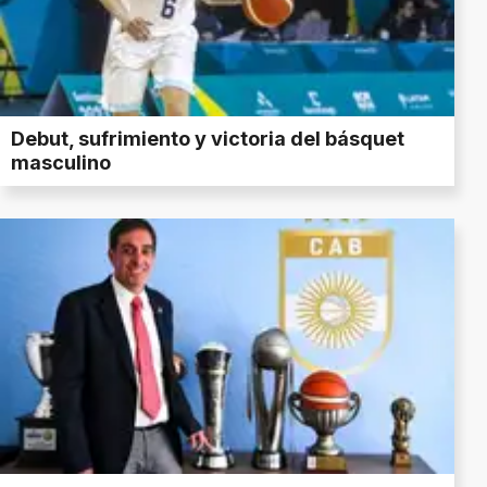
Debut, sufrimiento y victoria del básquet
masculino