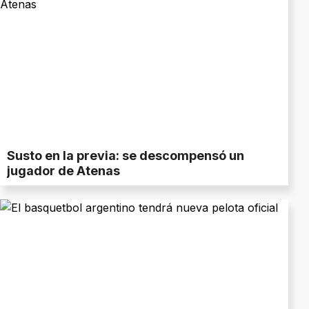
Susto en la previa: se descompensó un
jugador de Atenas