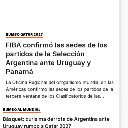
RUMBO QATAR 2027
FIBA confirmó las sedes de los
partidos de la Selección
Argentina ante Uruguay y
Panamá
La Oficina Regional del orrganismo mundial en las
Américas confirmó las sedes de los partidos de la
tercera ventana de los Clasificatorios de las
Américas a la Copa del Mundo de 2027.
RUMBO AL MUNDIAL
Básquet: durísima derrota de Argentina ante
Uruguay rumbo a Qatar 2027