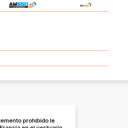
lemento prohibido le
Francia en el vestuario