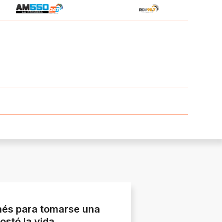
rnés para tomarse una
ostó la vida