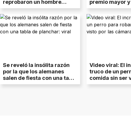
reprobaron un hombre
premio mayor y
antes de iniciar su exámen
secreto
de manejo
Se reveló la insólita razón
Video viral: El i
por la que los alemanes
truco de un per
salen de fiesta con una tabla
comida sin ser v
de planchar: viral
cámaras