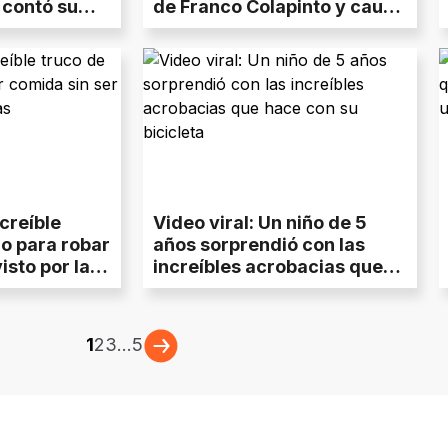
 contó su
de Franco Colapinto y causó
furor
ncreíble
Video viral: Un niño de 5
ro para robar
años sorprendió con las
isto por las
increíbles acrobacias que
hace con su bicicleta
1
2
3
...
5