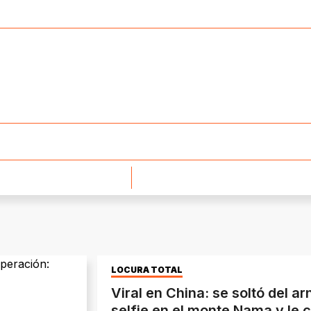
LOCURA TOTAL
Viral en China: se soltó del a
selfie en el monte Nama y le c