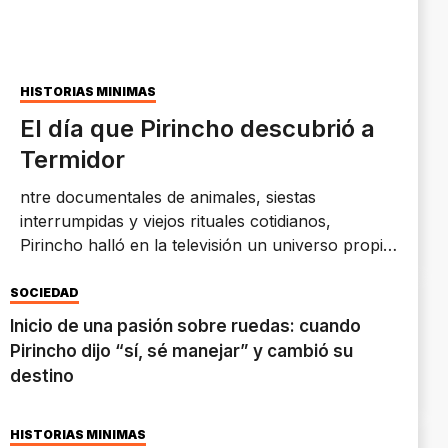
HISTORIAS MÍNIMAS
El día que Pirincho descubrió a
Termidor
ntre documentales de animales, siestas
interrumpidas y viejos rituales cotidianos,
Pirincho halló en la televisión un universo propio.
Pero ninguna escena fue tan inolvidable como el
de aquella tarde.
SOCIEDAD
Inicio de una pasión sobre ruedas: cuando
Pirincho dijo “sí, sé manejar” y cambió su
destino
HISTORIAS MÍNIMAS