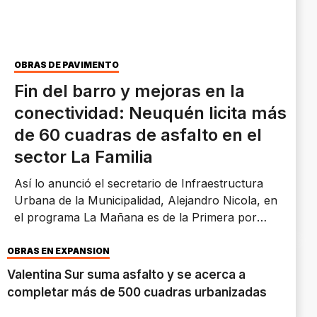
OBRAS DE PAVIMENTO
Fin del barro y mejoras en la
conectividad: Neuquén licita más
de 60 cuadras de asfalto en el
sector La Familia
Así lo anunció el secretario de Infraestructura
Urbana de la Municipalidad, Alejandro Nicola, en
el programa La Mañana es de la Primera por
AM550. Se trata de una obra financiada por la
Provincia que traerá soluciones en una zona que
OBRAS EN EXPANSIÓN
tiene una situación pluvial compleja.
Valentina Sur suma asfalto y se acerca a
completar más de 500 cuadras urbanizadas