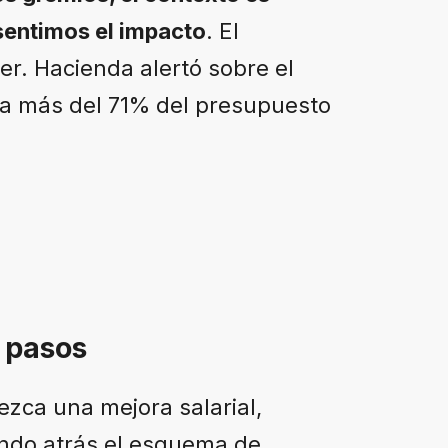
 sentimos el impacto
. El
er. Hacienda alertó sobre el
nta más del 71% del presupuesto
 pasos
zca una mejora salarial,
ando atrás el esquema de