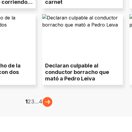
 corriendo...
carnet
ho de la
Declaran culpable al
 con dos
conductor borracho que
mató a Pedro Leiva
1
2
3
...
4