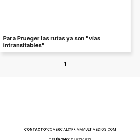
Para Prueger las rutas ya son "vías
intransitables"
1
CONTACTO:
COMERCIAL@PRIMAMULTIMEDIOS.COM
TELÉFONO:
1128724873