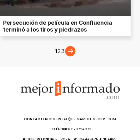
Persecución de película en Confluencia
terminó a los tiros y piedrazos
1
2
3
CONTACTO:
COMERCIAL@PRIMAMULTIMEDIOS.COM
TELÉFONO:
1128724873
REGISTRO DNDA:
RL-2024- 68304447APN-DNDA#MJ