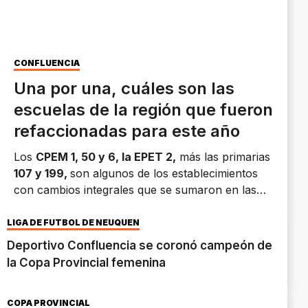
CONFLUENCIA
Una por una, cuáles son las
escuelas de la región que fueron
refaccionadas para este año
Los
CPEM 1, 50 y 6, la EPET 2,
más las primarias
107 y 199,
son algunos de los establecimientos
con cambios integrales que se sumaron en las
últimas semanas. Además, la
Escuela 365
se
muda a un edificio nuevo reacondicionado para
LIGA DE FÚTBOL DE NEUQUÉN
su funcionamiento.
Deportivo Confluencia se coronó campeón de
la Copa Provincial femenina
COPA PROVINCIAL