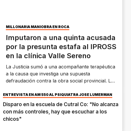
MILLONARIA MANIOBRA EN ROCA
Imputaron a una quinta acusada
por la presunta estafa al IPROSS
en la clínica Valle Sereno
La Justicia sumó a una acompañante terapéutica
a la causa que investiga una supuesta
defraudación contra la obra social provincial. La
Fiscalía sostiene que se facturaron prestaciones
de salud mental que nunca fueron brindadas a
ENTREVISTA EN AM 550 AL PSIQUIATRA JOSÉ LUMERMAN
pacientes entre 2021 y 2023.
Disparo en la escuela de Cutral Co: "No alcanza
con más controles, hay que escuchar a los
chicos"