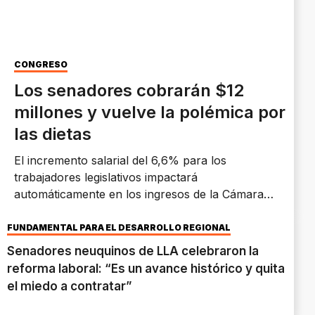
CONGRESO
Los senadores cobrarán $12
millones y vuelve la polémica por
las dietas
El incremento salarial del 6,6% para los
trabajadores legislativos impactará
automáticamente en los ingresos de la Cámara
alta. Algunos legisladores anunciaron que
volverán a renunciar a la actualización.
FUNDAMENTAL PARA EL DESARROLLO REGIONAL
Senadores neuquinos de LLA celebraron la
reforma laboral: “Es un avance histórico y quita
el miedo a contratar”