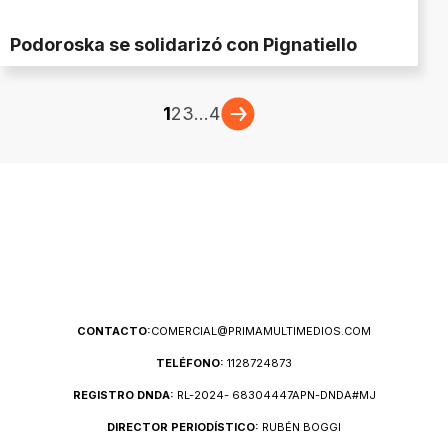
Podoroska se solidarizó con Pignatiello
1
2
3
...
4
CONTACTO:
COMERCIAL@PRIMAMULTIMEDIOS.COM
TELÉFONO:
1128724873
REGISTRO DNDA:
RL-2024- 68304447APN-DNDA#MJ
DIRECTOR PERIODÍSTICO:
RUBÉN BOGGI