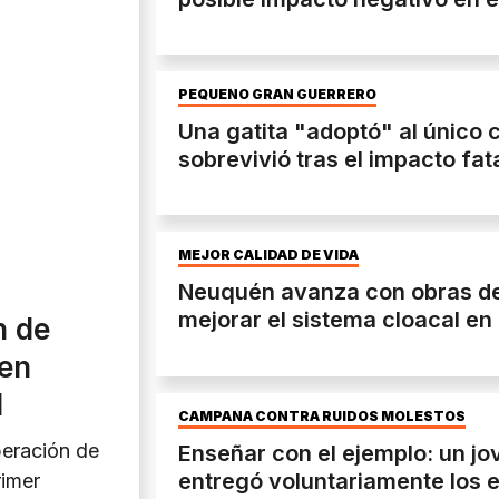
PEQUEÑO GRAN GUERRERO
Una gatita "adoptó" al único
sobrevivió tras el impacto fat
MEJOR CALIDAD DE VIDA
Neuquén avanza con obras d
mejorar el sistema cloacal en 
n de
 en
l
CAMPAÑA CONTRA RUIDOS MOLESTOS
peración de
Enseñar con el ejemplo: un j
entregó voluntariamente los 
rimer