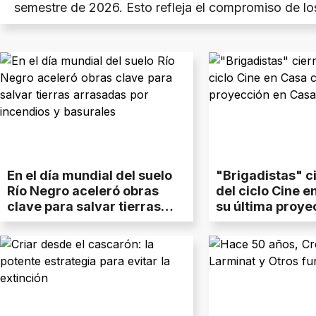
semestre de 2026. Esto refleja el compromiso de los
fortalecimiento de las políticas ambientales y un m
economía circular que gana terreno.
En el día mundial del suelo
"Brigadistas" ci
Río Negro aceleró obras
del ciclo Cine e
clave para salvar tierras
su última proye
arrasadas por incendios y
Casa de las Ley
basurales