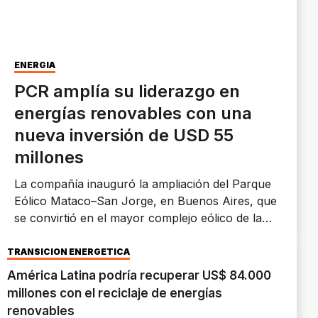
ENERGÍA
PCR amplía su liderazgo en
energías renovables con una
nueva inversión de USD 55
millones
La compañía inauguró la ampliación del Parque
Eólico Mataco–San Jorge, en Buenos Aires, que
se convirtió en el mayor complejo eólico de la
provincia y consolida la estrategia de crecimiento
de la empresa en generación renovable.
TRANSICIÓN ENERGÉTICA
América Latina podría recuperar US$ 84.000
millones con el reciclaje de energías
renovables