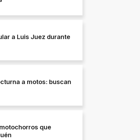
ular a Luis Juez durante
octurna a motos: buscan
 motochorros que
quén