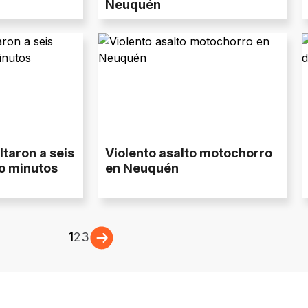
Neuquén
ltaron a seis
Violento asalto motochorro
o minutos
en Neuquén
1
2
3