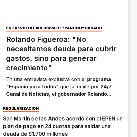
ENTREVISTA EXCLUSIVA DE "PANCHO" CASADO
Rolando Figueroa: "No
necesitamos deuda para cubrir
gastos, sino para generar
crecimiento"
En una entrevista exclusiva con el
programa
"Espacio para todos"
que se emite por
24/7
Canal de Noticias
, el
gobernador Rolando
Figueroa
destacó la mejora en la calificación
crediticia y afirmó que el objetivo es obtener una
REGULARIZACIÓN
tasa competitiva para impulsar inversiones que
San Martín de los Andes acordó con el EPEN un
potencien el crecimiento económico y la calidad
plan de pago en 24 cuotas para saldar una
de vida de los neuquinos.
deuda de $1.700 millones