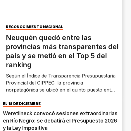
RECONOCIMIENTO NACIONAL
Neuquén quedó entre las
provincias más transparentes del
país y se metió en el Top 5 del
ranking
Según el Índice de Transparencia Presupuestaria
Provincial del CIPPEC, la provincia
norpatagónica se ubicó en el quinto puesto entre
las 24 jurisdicciones del país. “La transparencia
es una política de Estado y una muestra de que
EL 18 DE DICIEMBRE
estamos haciendo las cosas bien”, expresó
Weretilneck convocó sesiones extraordinarias
Rolando Figueroa.
en Río Negro: se debatirá el Presupuesto 2026
y la Ley Impositiva