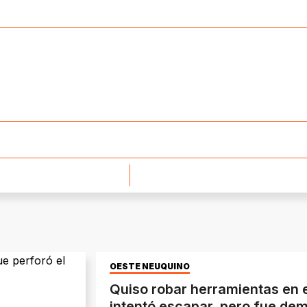
OESTE NEUQUINO
Quiso robar herramientas en e
intentó escapar, pero fue dem