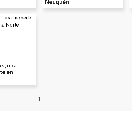
Neuquén
as, una
te en
1