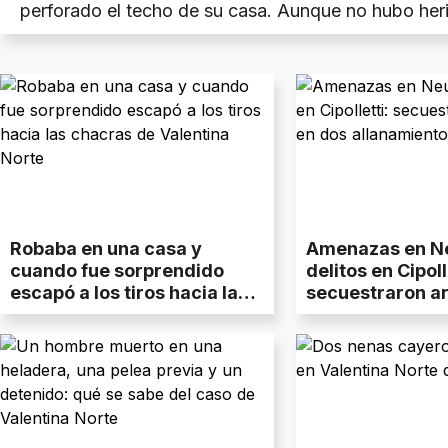
perforado el techo de su casa. Aunque no hubo heri
episodio motivó un pedido para festejar con concien
disparos al aire.
Robaba en una casa y
Amenazas en N
cuando fue sorprendido
delitos en Cipoll
escapó a los tiros hacia las
secuestraron a
chacras de Valentina Norte
allanamientos