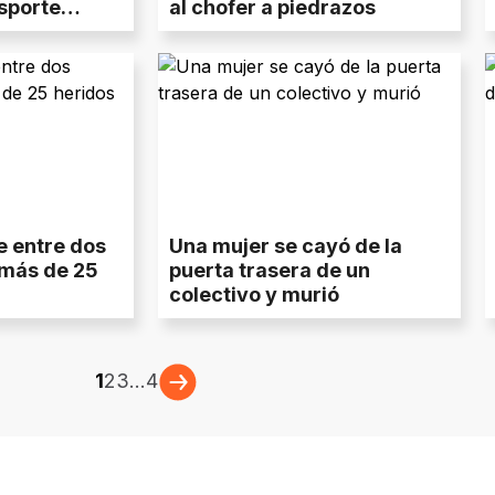
sporte
al chofer a piedrazos
e entre dos
Una mujer se cayó de la
 más de 25
puerta trasera de un
colectivo y murió
1
2
3
...
4