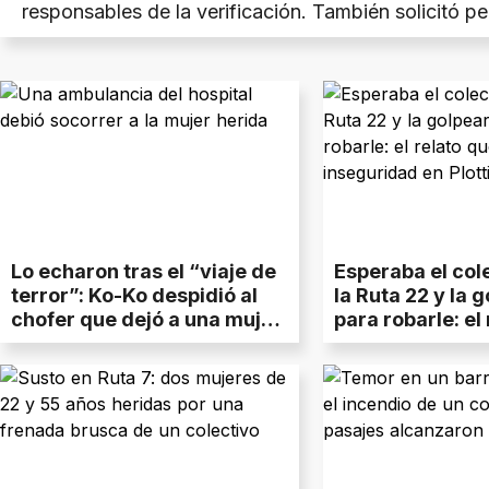
responsables de la verificación. También solicitó per
reparaciones del vehículo y acceder a los registros 
del chofer.
Lo echaron tras el “viaje de
Esperaba el col
terror”: Ko-Ko despidió al
la Ruta 22 y la 
chofer que dejó a una mujer
para robarle: el
en terapia intensiva
expone la inseg
Plottier