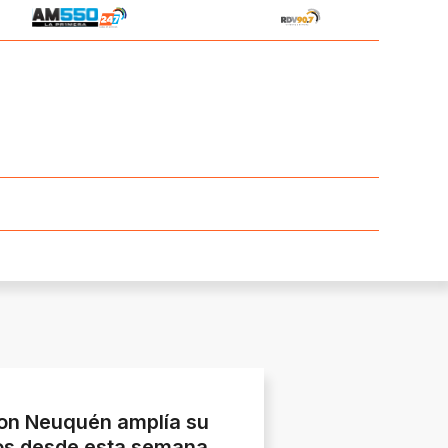
 con Neuquén amplía su
ios desde esta semana