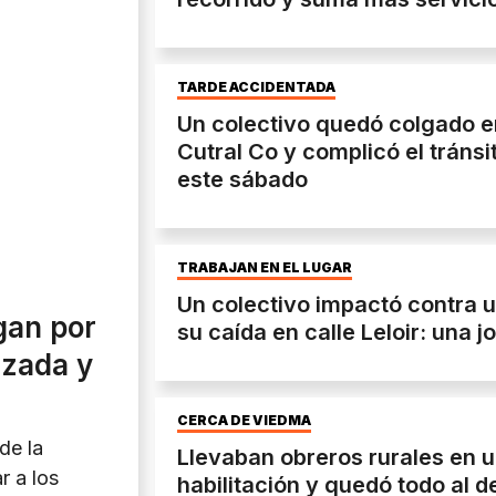
TARDE ACCIDENTADA
Un colectivo quedó colgado e
Cutral Co y complicó el tránsi
este sábado
TRABAJAN EN EL LUGAR
Un colectivo impactó contra u
gan por
su caída en calle Leloir: una j
azada y
CERCA DE VIEDMA
de la
Llevaban obreros rurales en u
r a los
habilitación y quedó todo al d