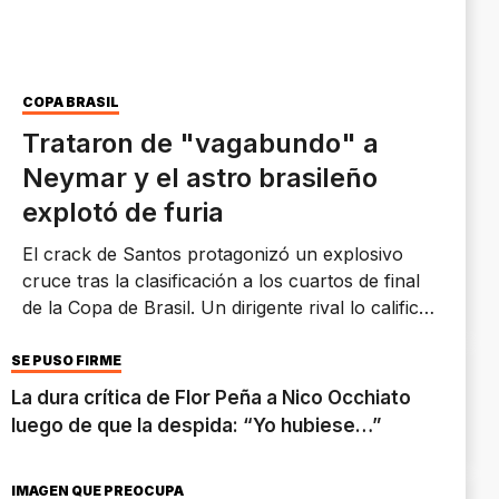
COPA BRASIL
Trataron de "vagabundo" a
Neymar y el astro brasileño
explotó de furia
El crack de Santos protagonizó un explosivo
cruce tras la clasificación a los cuartos de final
de la Copa de Brasil. Un dirigente rival lo calificó
de "vagabundo" y desató una reacción cargada
de bronca, provocaciones y tensión.
SE PUSO FIRME
La dura crítica de Flor Peña a Nico Occhiato
luego de que la despida: “Yo hubiese…”
IMAGEN QUE PREOCUPA