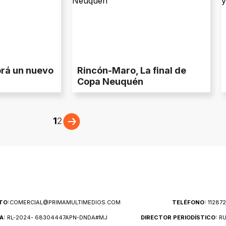
brá un nuevo
Rincón-Maro, La final de
Copa Neuquén
1
2
TO:
COMERCIAL@PRIMAMULTIMEDIOS.COM
TELÉFONO:
11287
A:
RL-2024- 68304447APN-DNDA#MJ
DIRECTOR PERIODÍSTICO:
RU