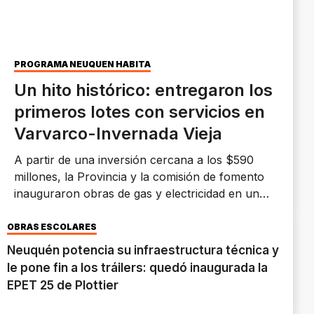
PROGRAMA NEUQUÉN HABITA
Un hito histórico: entregaron los
primeros lotes con servicios en
Varvarco-Invernada Vieja
A partir de una inversión cercana a los $590
millones, la Provincia y la comisión de fomento
inauguraron obras de gas y electricidad en un
loteo donde se están construyendo siete
viviendas. Además, se firmaron convenios para
OBRAS ESCOLARES
hacer remodelaciones en la Escuela Primaria 206
Neuquén potencia su infraestructura técnica y
y en el Centro de Salud.
le pone fin a los tráilers: quedó inaugurada la
EPET 25 de Plottier