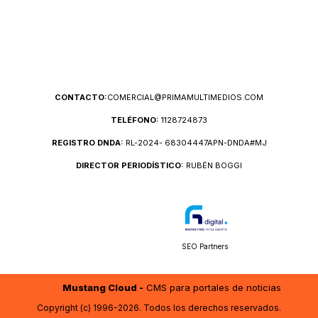
CONTACTO:
COMERCIAL@PRIMAMULTIMEDIOS.COM
TELÉFONO:
1128724873
REGISTRO DNDA:
RL-2024- 68304447APN-DNDA#MJ
DIRECTOR PERIODÍSTICO:
RUBÉN BOGGI
SEO Partners
Mustang Cloud -
CMS para portales de noticias
Copyright (c) 1996-2026. Todos los derechos reservados.