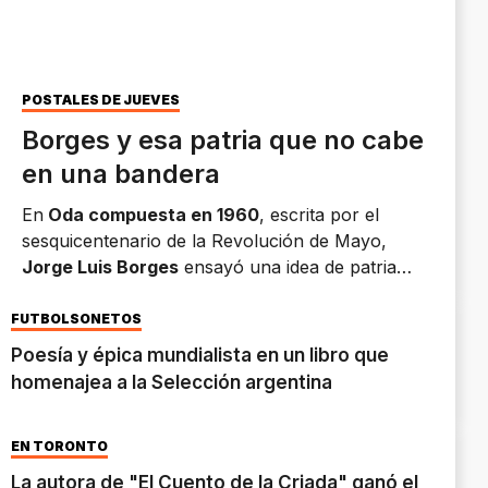
POSTALES DE JUEVES
Borges y esa patria que no cabe
en una bandera
En
Oda compuesta en 1960
, escrita por el
sesquicentenario de la Revolución de Mayo,
Jorge Luis Borges
ensayó una idea de patria
que, más de seis décadas después, conserva una
sorprendente vigencia.
FÚTBOLSONETOS
Poesía y épica mundialista en un libro que
homenajea a la Selección argentina
EN TORONTO
La autora de "El Cuento de la Criada" ganó el