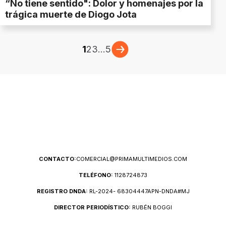
“No tiene sentido": Dolor y homenajes por la
trágica muerte de Diogo Jota
1
2
3
...
5
CONTACTO:
COMERCIAL@PRIMAMULTIMEDIOS.COM
TELÉFONO:
1128724873
REGISTRO DNDA:
RL-2024- 68304447APN-DNDA#MJ
DIRECTOR PERIODÍSTICO:
RUBÉN BOGGI