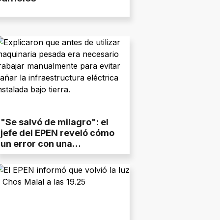
"Se salvó de milagro": el
jefe del EPEN reveló cómo
un error con una
retroexcavadora pudo
terminar en tragedia en
Centenario