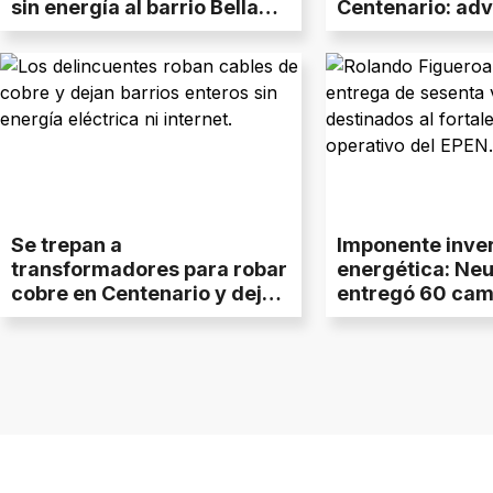
sin energía al barrio Bella
Centenario: adv
Vista
los delincuente
actúan en zona
Se trepan a
Imponente inve
transformadores para robar
energética: Ne
cobre en Centenario y dejan
entregó 60 cam
sin luz a siete barrios
EPEN para refor
sistema eléctri