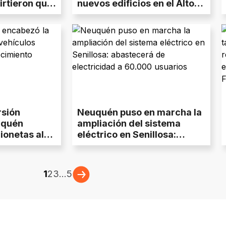
irtieron que
nuevos edificios en el Alto
s ahora
Neuquén
s pobladas
rsión
Neuquén puso en marcha la
uquén
ampliación del sistema
ionetas al
eléctrico en Senillosa:
zar el
abastecerá de electricidad
co
a 60.000 usuarios
1
2
3
...
5