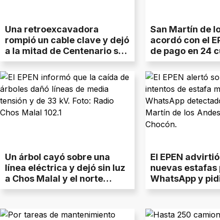
Una retroexcavadora
San Martín de l
rompió un cable clave y dejó
acordó con el E
a la mitad de Centenario sin
de pago en 24 c
luz: qué dijo el EPEN
saldar una deu
millones
Un árbol cayó sobre una
El EPEN advirti
línea eléctrica y dejó sin luz
nuevas estafas 
a Chos Malal y el norte
WhatsApp y pid
neuquino
compartir dato