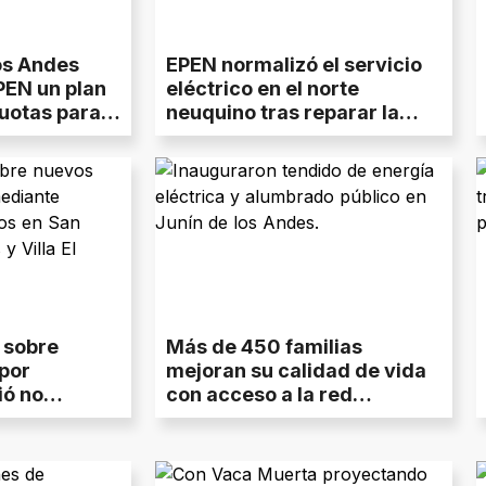
os Andes
EPEN normalizó el servicio
PEN un plan
eléctrico en el norte
uotas para
neuquino tras reparar la
da de $1.700
línea hacia Andacollo
ó sobre
Más de 450 familias
por
mejoran su calidad de vida
ió no
con acceso a la red
s personales
eléctrica y alumbrado