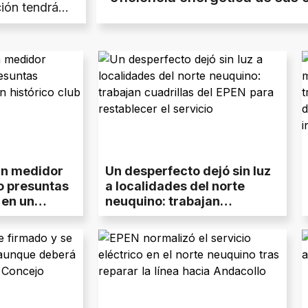
ión tendrá
miento
un medidor
Un desperfecto dejó sin luz
o presuntas
a localidades del norte
 en un
neuquino: trabajan
de Neuquén
cuadrillas del EPEN para
restablecer el servicio