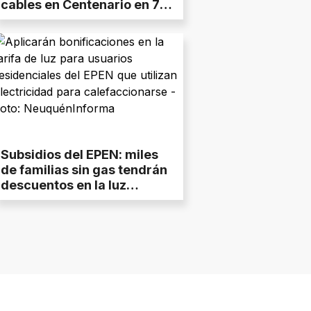
cables en Centenario en 7
días
Subsidios del EPEN: miles
de familias sin gas tendrán
descuentos en la luz
durante el invierno