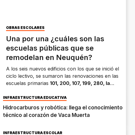
OBRAS ESCOLARES
Una por una ¿cuáles son las
escuelas públicas que se
remodelan en Neuquén?
A los seis nuevos edificios con los que se inició el
ciclo lectivo, se sumaron las renovaciones en las
escuelas primarias
101, 200, 107, 199, 280, la
EPET 8, CPEM 1, 50 y 6, la EPET 2 de la Capital;
la 187 de Junín de los Andes, el IFSD 13 de
INFRAESTRUCTURA EDUCATIVA
Zapala;
entre otras.
Hidrocarburos y robótica: llega el conocimiento
técnico al corazón de Vaca Muerta
INFRAESTRUCTURA ESCOLAR