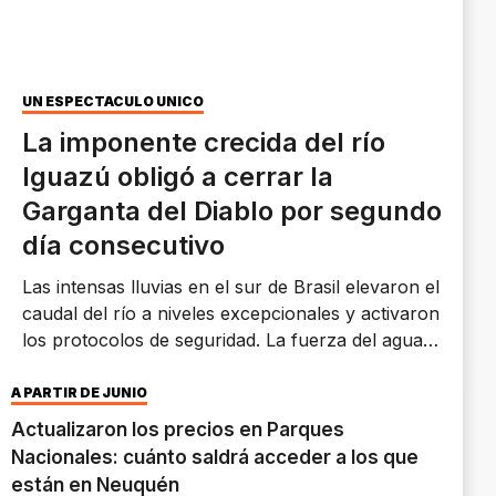
UN ESPECTÁCULO ÚNICO
La imponente crecida del río
Iguazú obligó a cerrar la
Garganta del Diablo por segundo
día consecutivo
Las intensas lluvias en el sur de Brasil elevaron el
caudal del río a niveles excepcionales y activaron
los protocolos de seguridad. La fuerza del agua
dejó postales imponentes de las Cataratas del
Iguazú, un espectáculo que pocas veces puede
A PARTIR DE JUNIO
observarse.
Actualizaron los precios en Parques
Nacionales: cuánto saldrá acceder a los que
están en Neuquén