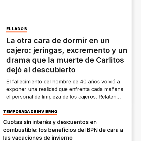
EL LADO B
La otra cara de dormir en un
cajero: jeringas, excremento y un
drama que la muerte de Carlitos
dejó al descubierto
El fallecimiento del hombre de 40 años volvió a
exponer una realidad que enfrenta cada mañana
el personal de limpieza de los cajeros. Relatan
que encuentran personas durmiendo, residuos
biológicos y situaciones que obligan a pedir
TEMPORADA DE INVIERNO
ayuda policial.
Cuotas sin interés y descuentos en
combustible: los beneficios del BPN de cara a
las vacaciones de invierno