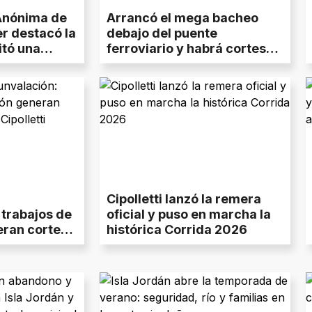
 Anónima de
Arrancó el mega bacheo
er destacó la
debajo del puente
itó una
ferroviario y habrá cortes
en uno de los puntos más
transitados de Cipolletti
Cipolletti lanzó la remera
 trabajos de
oficial y puso en marcha la
eran cortes
histórica Corrida 2026
olletti