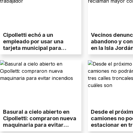
Cipolletti echó a un
Vecinos denunc
empleado por usar una
abandono y con
tarjeta municipal para
en la Isla Jordá
cargar combustible
mayor control m
Basural a cielo abierto en
Desde el próxim
Cipolletti: compraron nueva
camiones no po
maquinaria para evitar
estacionar en tr
incendios
troncales de Cipo