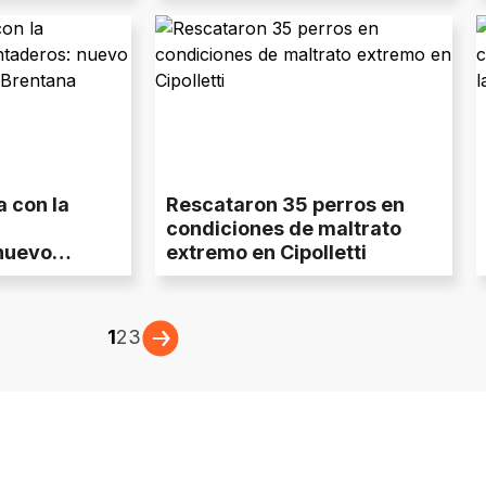
retener el servicio
a con la
Rescataron 35 perros en
condiciones de maltrato
nuevo
extremo en Cipolletti
rrio
1
2
3