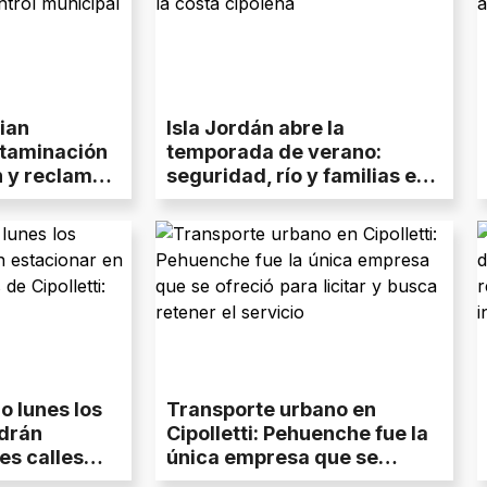
ian
Isla Jordán abre la
taminación
temporada de verano:
n y reclaman
seguridad, río y familias en
unicipal
la costa cipoleña
o lunes los
Transporte urbano en
drán
Cipolletti: Pehuenche fue la
es calles
única empresa que se
lletti:
ofreció para licitar y busca