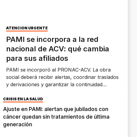
ATENCIÓN URGENTE
PAMI se incorpora a la red
nacional de ACV: qué cambia
para sus afiliados
PAMI se incorporó al PRONAC-ACV. La obra
social deberá recibir alertas, coordinar traslados
y derivaciones y garantizar la continuidad
asistencial de sus afiliados dentro de la nueva red
federal.
CRISIS EN LA SALUD
Ajuste en PAMI: alertan que jubilados con
cáncer quedan sin tratamientos de última
generación