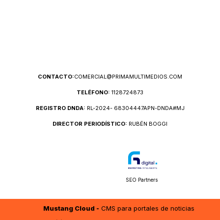
CONTACTO:
COMERCIAL@PRIMAMULTIMEDIOS.COM
TELÉFONO:
1128724873
REGISTRO DNDA:
RL-2024- 68304447APN-DNDA#MJ
DIRECTOR PERIODÍSTICO:
RUBÉN BOGGI
SEO Partners
Mustang Cloud -
CMS para portales de noticias