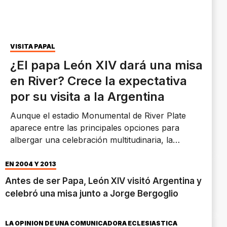
VISITA PAPAL
¿El papa León XIV dará una misa
en River? Crece la expectativa
por su visita a la Argentina
Aunque el estadio Monumental de River Plate
aparece entre las principales opciones para
albergar una celebración multitudinaria, la
definición aún depende de la Santa Sede y de la
coordinación con las autoridades nacionales.
EN 2004 Y 2013
Antes de ser Papa, León XIV visitó Argentina y
celebró una misa junto a Jorge Bergoglio
LA OPINIÓN DE UNA COMUNICADORA ECLESIÁSTICA