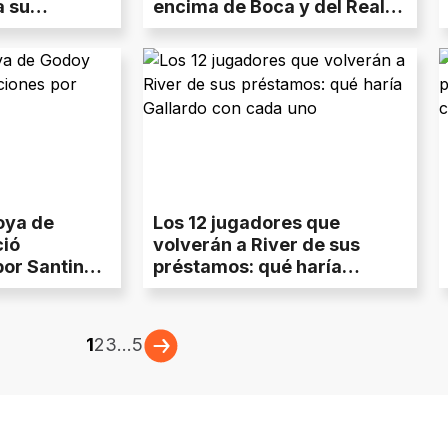
a su
encima de Boca y del Real
Madrid
joya de
Los 12 jugadores que
ció
volverán a River de sus
or Santino
préstamos: qué haría
Gallardo con cada uno
1
2
3
...
5