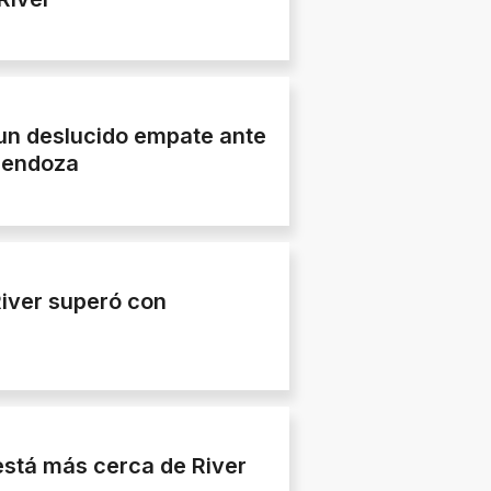
ó un deslucido empate ante
Mendoza
River superó con
está más cerca de River