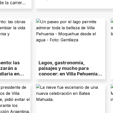
e la carrera
cenario
ento: las
Lagos, gastronomía,
zarán a
paisajes y mucho para
diaria en
conocer: en Villa Pehuenia -
 y Moquehue
Moquehue el invierno es
más que nieve y esquí