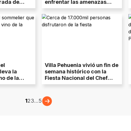
rada de
enfrentar las amenazas
as
invisibles de la Cordillera en
ás
Neuquén
el
Villa Pehuenia vivió un fin de
leva la
semana histórico con la
no de la
Fiesta Nacional del Chef
undo
Patagónico
1
2
3
...
5