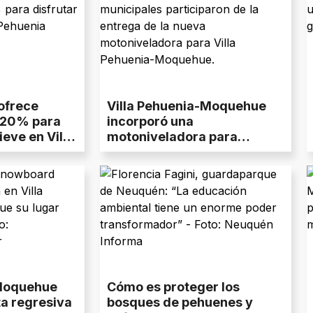
ofrece
Villa Pehuenia-Moquehue
 20% para
incorporó una
ieve en Villa
motoniveladora para
mejorar el mantenimiento
vial
 Moquehue
Cómo es proteger los
ta regresiva
bosques de pehuenes y