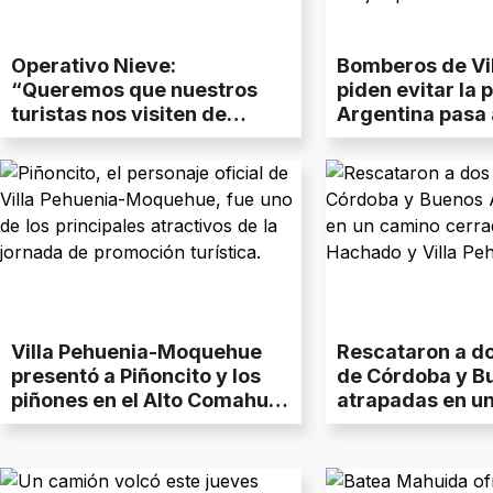
Operativo Nieve:
Bomberos de Vi
“Queremos que nuestros
piden evitar la p
turistas nos visiten de
Argentina pasa a
forma segura”, dijo el
intendente de Villa Pehuenia
Villa Pehuenia-Moquehue
Rescataron a do
presentó a Piñoncito y los
de Córdoba y B
piñones en el Alto Comahue
atrapadas en u
Shopping
cerrado entre 
y Villa Pehuenia