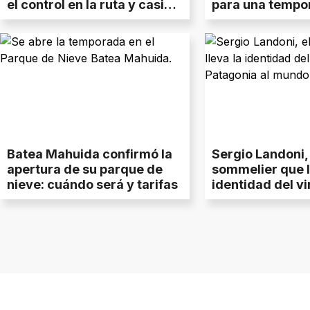
el control en la ruta y casi
para una tempo
vuelcan en medio de la
nieve con nuev
nevada
propuestas y m
conectividad
Batea Mahuida confirmó la
Sergio Landoni, 
apertura de su parque de
sommelier que l
nieve: cuándo será y tarifas
identidad del vi
Patagonia al m